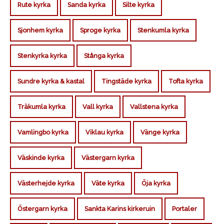
Rute kyrka
Sanda kyrka
Silte kyrka
Sjonhem kyrka
Sproge kyrka
Stenkumla kyrka
Stenkyrka kyrka
Stånga kyrka
Sundre kyrka & kastal
Tingstäde kyrka
Tofta kyrka
Träkumla kyrka
Vall kyrka
Vallstena kyrka
Vamlingbo kyrka
Viklau kyrka
Vänge kyrka
Väskinde kyrka
Västergarn kyrka
Västerhejde kyrka
Väte kyrka
Öja kyrka
Östergarn kyrka
Sankta Karins kirkeruin
Portaler