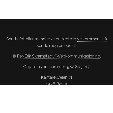
Ser du feil eller mangler, er du hjertelig
velkommen til å
sende meg en epost
!
©
Per-Erik Skramstad / Webkommunikasjon.no
.
Organisasjonsnummer: 982 803 217
Kantarellveien 71
1476 Rasta
LinkedIn
Gravgaver på Facebook
Personvern- og cookiepolicy