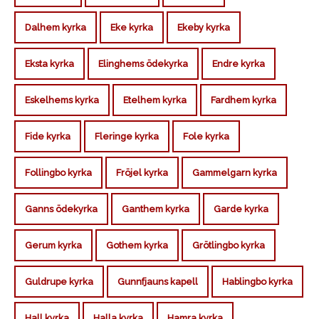
Dalhem kyrka
Eke kyrka
Ekeby kyrka
Eksta kyrka
Elinghems ödekyrka
Endre kyrka
Eskelhems kyrka
Etelhem kyrka
Fardhem kyrka
Fide kyrka
Fleringe kyrka
Fole kyrka
Follingbo kyrka
Fröjel kyrka
Gammelgarn kyrka
Ganns ödekyrka
Ganthem kyrka
Garde kyrka
Gerum kyrka
Gothem kyrka
Grötlingbo kyrka
Guldrupe kyrka
Gunnfjauns kapell
Hablingbo kyrka
Hall kyrka
Halla kyrka
Hamra kyrka