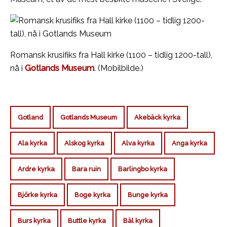
Romansk krusifiks fra Hall kirke (1100 – tidlig 1200-tall),
nå i
Gotlands Museum
. (Mobilbilde.)
Gotland
Gotlands Museum
Akebäck kyrka
Ala kyrka
Alskog kyrka
Alva kyrka
Anga kyrka
Ardre kyrka
Bara ruin
Barlingbo kyrka
Björke kyrka
Boge kyrka
Bunge kyrka
Burs kyrka
Buttle kyrka
Bäl kyrka