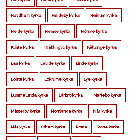
Havdhem kyrka
Hejdeby kyrka
Hejnum kyrka
Hejde kyrka
Hemse kyrka
Hörsne kyrka
Klinte kyrka
Kräklingbo kyrka
Källunge kyrka
Lau kyrka
Levide kyrka
Linde kyrka
Lojsta kyrka
Lokrume kyrka
Lye kyrka
Lummelunda kyrka
Lärbro kyrka
Martebo kyrka
Mästerby kyrka
Norrlanda kyrka
När kyrka
Näs kyrka
Othem kyrka
Roma
Rone kyrka