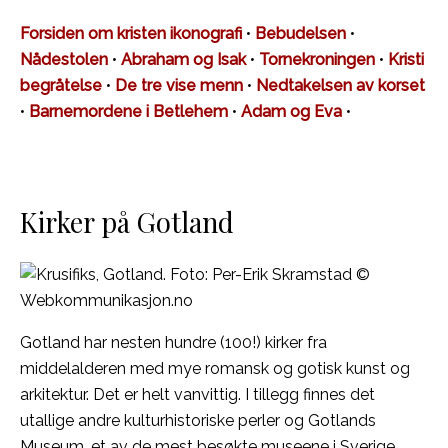
Forsiden om kristen ikonografi
•
Bebudelsen
•
Nådestolen
•
Abraham og Isak
•
Tornekroningen
•
Kristi
begråtelse
•
De tre vise menn
•
Nedtakelsen av korset
•
Barnemordene i Betlehem
•
Adam og Eva
•
Kirker på Gotland
Gotland har nesten hundre (100!) kirker fra
middelalderen med mye romansk og gotisk kunst og
arkitektur. Det er helt vanvittig. I tillegg finnes det
utallige andre kulturhistoriske perler og Gotlands
Museum, et av de mest besøkte museene i Sverige.