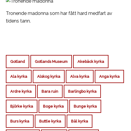
Tronende madonna som har fått hard medfart av
tidens tann.
Gotland
Gotlands Museum
Akebäck kyrka
Ala kyrka
Alskog kyrka
Alva kyrka
Anga kyrka
Ardre kyrka
Bara ruin
Barlingbo kyrka
Björke kyrka
Boge kyrka
Bunge kyrka
Burs kyrka
Buttle kyrka
Bäl kyrka