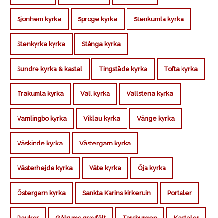
Sjonhem kyrka
Sproge kyrka
Stenkumla kyrka
Stenkyrka kyrka
Stånga kyrka
Sundre kyrka & kastal
Tingstäde kyrka
Tofta kyrka
Träkumla kyrka
Vall kyrka
Vallstena kyrka
Vamlingbo kyrka
Viklau kyrka
Vänge kyrka
Väskinde kyrka
Västergarn kyrka
Västerhejde kyrka
Väte kyrka
Öja kyrka
Östergarn kyrka
Sankta Karins kirkeruin
Portaler
Rauker
Gålrums gravfält
Torsburgen
Kastaler