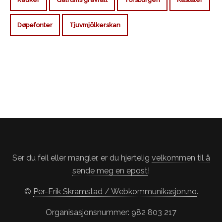
Døpefonter
Tjuvmjölkerskan
Ser du feil eller mangler, er du hjertelig
velkommen til å
sende meg en epost
!
©
Per-Erik Skramstad / Webkommunikasjon.no
.
Organisasjonsnummer: 982 803 217