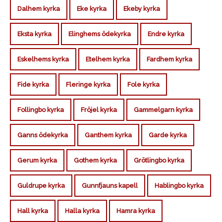
Dalhem kyrka
Eke kyrka
Ekeby kyrka
Eksta kyrka
Elinghems ödekyrka
Endre kyrka
Eskelhems kyrka
Etelhem kyrka
Fardhem kyrka
Fide kyrka
Fleringe kyrka
Fole kyrka
Follingbo kyrka
Fröjel kyrka
Gammelgarn kyrka
Ganns ödekyrka
Ganthem kyrka
Garde kyrka
Gerum kyrka
Gothem kyrka
Grötlingbo kyrka
Guldrupe kyrka
Gunnfjauns kapell
Hablingbo kyrka
Hall kyrka
Halla kyrka
Hamra kyrka