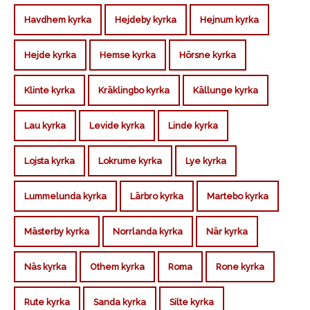
Havdhem kyrka
Hejdeby kyrka
Hejnum kyrka
Hejde kyrka
Hemse kyrka
Hörsne kyrka
Klinte kyrka
Kräklingbo kyrka
Källunge kyrka
Lau kyrka
Levide kyrka
Linde kyrka
Lojsta kyrka
Lokrume kyrka
Lye kyrka
Lummelunda kyrka
Lärbro kyrka
Martebo kyrka
Mästerby kyrka
Norrlanda kyrka
När kyrka
Näs kyrka
Othem kyrka
Roma
Rone kyrka
Rute kyrka
Sanda kyrka
Silte kyrka