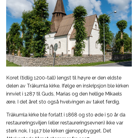
Koret (tidlig 1200-tall) lengst til høyre er den eldste
delen av Träkumla kirke. Ifølge en inskripsjon ble kirken
innviet i 1287 til Guds, Marias og den hellige Mikaels
ære. I det året sto også hvelvingen av taket ferdig.
Träkumla kirke ble forlatt i 1868 og sto øde i 50 år da
restaureringsviljen (eller restaureringsevnen) ikke var
sterk nok. I 1917 ble kirken gjenoppbygget. Det