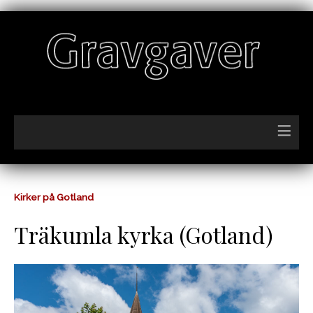
≡
Kirker på Gotland
Träkumla kyrka (Gotland)