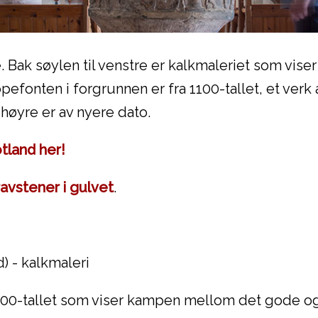
ke. Bak søylen til venstre er kalkmaleriet som vi
øpefonten i forgrunnen er fra 1100-tallet, et ver
 høyre er av nyere dato.
tland her!
avstener i gulvet
.
1200-tallet som viser kampen mellom det gode og