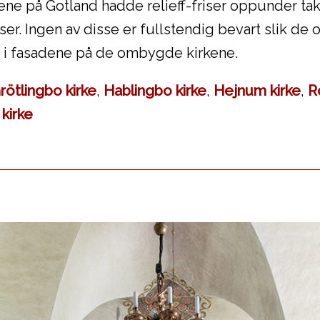
kene på Gotland hadde relieff-friser oppunder ta
ser. Ingen av disse er fullstendig bevart slik de 
n i fasadene på de ombygde kirkene.
rötlingbo kirke
,
Hablingbo kirke
,
Hejnum kirke
,
R
kirke