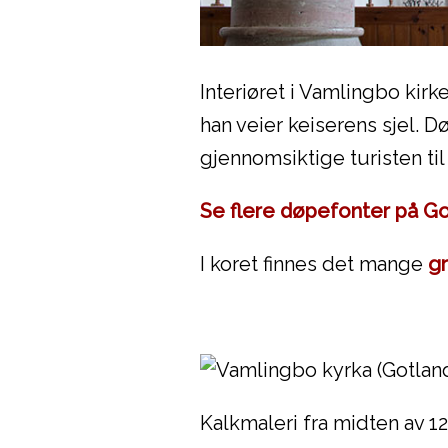
Interiøret i Vamlingbo kir
han veier keiserens sjel. D
gjennomsiktige turisten til
Se flere døpefonter på Go
I koret finnes det mange
gr
Kalkmaleri fra midten av 