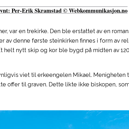
r nevnt: Per-Erik Skramstad © Webkommunikasjon.no
er, var en trekirke. Den ble erstattet av en roma
er av denne første steinkirken finnes i form av rel
t helt nytt skip og kor ble bygd på midten av 120
nligvis viet til erkeengelen Mikael. Menigheten 
kte offer til graven. Dette likte ikke biskopen, so