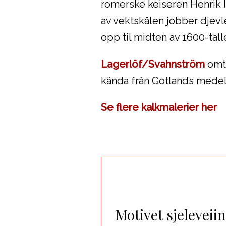
romerske keiseren Henrik I
av vektskålen jobber djevl
opp til midten av 1600-talle
Lagerlöf/Svahnström
omta
kända från Gotlands medelt
Se flere kalkmalerier her
Motivet sjeleveii