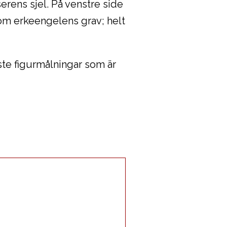
erens sjel. På venstre side
som erkeengelens grav; helt
ste figurmålningar som är