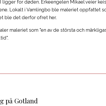
I ligger for døden. Erkeengelen Mikael veier keis
ene. Lokalt i Vamlingbo ble maleriet oppfattet 
t ble det derfor ofret her.
ler maleriet som "en av de största och märkliga
id".
ng på Gotland