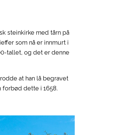
nsk steinkirke med tårn på
ieffer som nå er innmurt i
0-tallet, og det er denne
trodde at han lå begravet
m forbød dette i 1658.