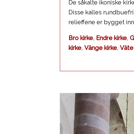
De såkalte ikoniske kir
Disse kalles rundbuefri
relieffene er bygget in
Bro kirke
,
Endre kirke
,
G
kirke
,
Vänge kirke
,
Väte 