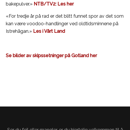
bakepulver.»
NTB/TV2: Les her
«For tredje år på rad er det blitt funnet spor av det som
kan være voodoo-handlinger ved oldtidsminnene på
Istrehågan.»
Les i Vårt Land
Se bilder av skipssetninger på Gotland her
Ser du feil eller mangler, er du hjertelig
velkommen til å