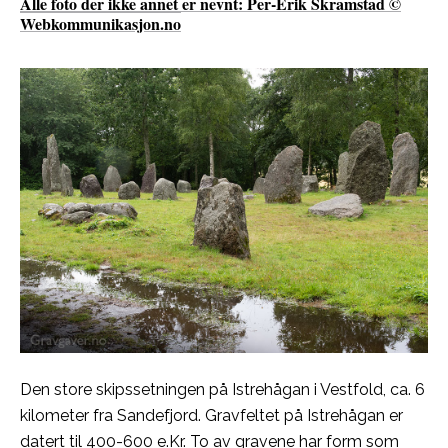
Alle foto der ikke annet er nevnt: Per-Erik Skramstad ©
Webkommunikasjon.no
Den store skipssetningen på Istrehågan i Vestfold, ca. 6
kilometer fra Sandefjord. Gravfeltet på Istrehågan er
datert til 400-600 e.Kr. To av gravene har form som