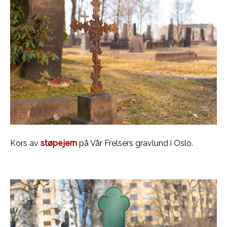
Kors av
støpejern
på Vår Frelsers gravlund i Oslo.