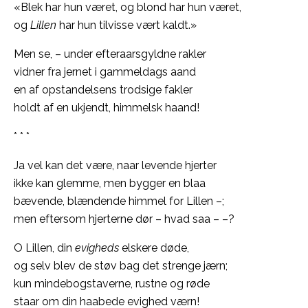
«Blek har hun været, og blond har hun været,
og
Lillen
har hun tilvisse vært kaldt.»
Men se, – under efteraarsgyldne rakler
vidner fra jernet i gammeldags aand
en af opstandelsens trodsige fakler
holdt af en ukjendt, himmelsk haand!
* * *
Ja vel kan det være, naar levende hjerter
ikke kan glemme, men bygger en blaa
bævende, blændende himmel for Lillen –;
men eftersom hjerterne dør – hvad saa – –?
O Lillen, din
evigheds
elskere døde,
og selv blev de støv bag det strenge jærn;
kun mindebogstaverne, rustne og røde
staar om din haabede evighed værn!