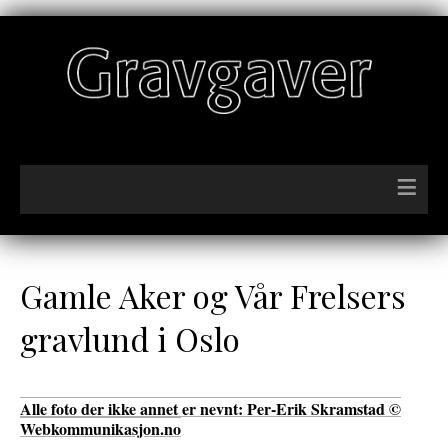
≡
Gamle Aker og Vår Frelsers
gravlund i Oslo
Alle foto der ikke annet er nevnt: Per-Erik Skramstad ©
Webkommunikasjon.no