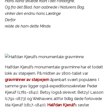
Hans Aand skuede klart i det Forborgne,
Og fra det Blad, han aabnede i Naturens Bog,
vinker den endnu hans Lærlinge
Derfor
reiste de ham dette Minde.
Halfdan Kjerulfs monumentale gravminne har et todelt
lokk av støpejern. På midten av 1800-tallet var
gravminner av støpejern
åpenbart svært populære. I
samme grav ligger også expeditionssekretær Peder
Kjerulf (1781–1841), Betsy (også skrevet: Betzy) Lasson
(1791–1873) og Welhavens altfor tidlig døde forlovede
Ida Kjerulf (1817–1840),
Halfdan Kjerulf
s søster.