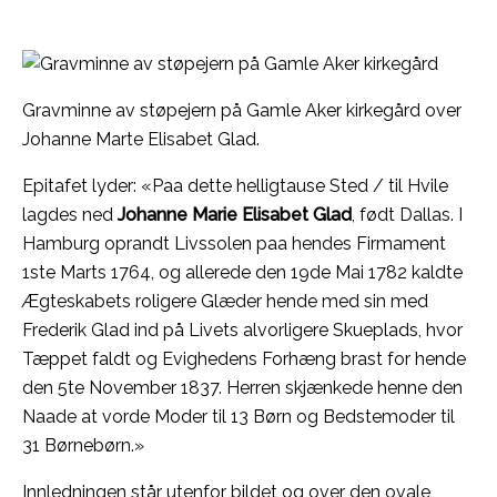
Gravminne av støpejern på Gamle Aker kirkegård over
Johanne Marte Elisabet Glad.
Epitafet lyder: «Paa dette helligtause Sted / til Hvile
lagdes ned
Johanne Marie Elisabet Glad
, født Dallas. I
Hamburg oprandt Livssolen paa hendes Firmament
1ste Marts 1764, og allerede den 19de Mai 1782 kaldte
Ægteskabets roligere Glæder hende med sin med
Frederik Glad ind på Livets alvorligere Skueplads, hvor
Tæppet faldt og Evighedens Forhæng brast for hende
den 5te November 1837. Herren skjænkede henne den
Naade at vorde Moder til 13 Børn og Bedstemoder til
31 Børnebørn.»
Innledningen står utenfor bildet og over den ovale