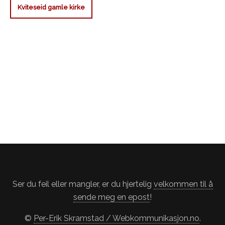
Kviteseid gamle kirke
Ser du feil eller mangler, er du hjertelig
velkommen til å
sende meg en epost
!
©
Per-Erik Skramstad / Webkommunikasjon.no
.