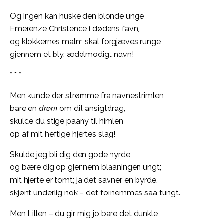
Og ingen kan huske den blonde unge
Emerenze Christence i dødens favn,
og klokkernes malm skal forgjæves runge
gjennem et bly, ædelmodigt navn!
* * *
Men kunde der strømme fra navnestrimlen
bare en
drøm
om dit ansigtdrag,
skulde du stige paany til himlen
op af mit heftige hjertes slag!
Skulde jeg bli dig den gode hyrde
og bære dig op gjennem blaaningen ungt;
mit hjerte er tomt; ja det savner en byrde,
skjønt underlig nok – det fornemmes saa tungt.
Men Lillen – du gir mig jo bare det dunkle