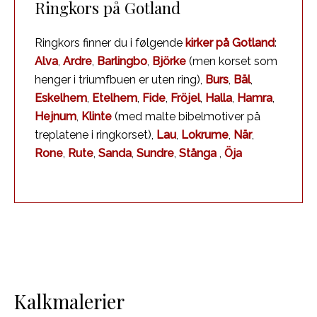
Ringkors på Gotland
Ringkors finner du i følgende
kirker på Gotland
:
Alva
,
Ardre
,
Barlingbo
,
Björke
(men korset som
henger i triumfbuen er uten ring),
Burs
,
Bäl
,
Eskelhem
,
Etelhem
,
Fide
,
Fröjel
,
Halla
,
Hamra
,
Hejnum
,
Klinte
(med malte bibelmotiver på
treplatene i ringkorset),
Lau
,
Lokrume
,
När
,
Rone
,
Rute
,
Sanda
,
Sundre
,
Stånga
,
Öja
Kalkmalerier