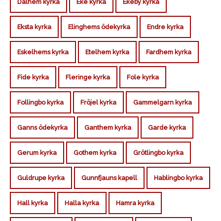
Dalhem kyrka
Eke kyrka
Ekeby kyrka
Eksta kyrka
Elinghems ödekyrka
Endre kyrka
Eskelhems kyrka
Etelhem kyrka
Fardhem kyrka
Fide kyrka
Fleringe kyrka
Fole kyrka
Follingbo kyrka
Fröjel kyrka
Gammelgarn kyrka
Ganns ödekyrka
Ganthem kyrka
Garde kyrka
Gerum kyrka
Gothem kyrka
Grötlingbo kyrka
Guldrupe kyrka
Gunnfjauns kapell
Hablingbo kyrka
Hall kyrka
Halla kyrka
Hamra kyrka