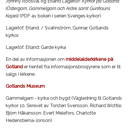
Johnny Roosval og Erland Lagerlöf:
Kyrkor på Gotland
(Östergarn, Gammelgarn och Ardre samt Gunfiauns
Kapell
(PDF av boken i serien Sveriges kyrkor)
Lagerlöf, Erland. / Svahnström, Gunnar. Gotlands
kyrkor.
Lagerlöf, Erland: Garde kyrka
En del av informasjonen om
middelalderkirkene på
Gotland
er hentet fra informasjonsbrosjyrene som er til
salgs i kirkene.
Gotlands Museum
Gammelgarn - kyrka och bygd (Vägledning til Gotlands
kyrkor 10. Skrevet av Torsten Svensson, Richard Wottle,
Björn Håkansson, Evert Melefors, Charlotte
Hedenstierna-Jonson)