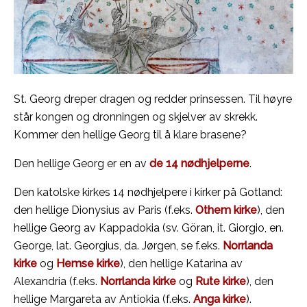
St. Georg dreper dragen og redder prinsessen. Til høyre
står kongen og dronningen og skjelver av skrekk.
Kommer den hellige Georg til å klare brasene?
Den hellige Georg er en av
de 14 nødhjelperne
.
Den katolske kirkes 14 nødhjelpere i kirker på Gotland:
den hellige Dionysius av Paris (f.eks.
Othem kirke
), den
hellige Georg av Kappadokia (sv. Göran, it. Giorgio, en.
George, lat. Georgius, da. Jørgen, se f.eks.
Norrlanda
kirke
og
Hemse kirke
), den hellige Katarina av
Alexandria (f.eks.
Norrlanda kirke
og
Rute kirke
), den
hellige Margareta av Antiokia (f.eks.
Anga kirke
).