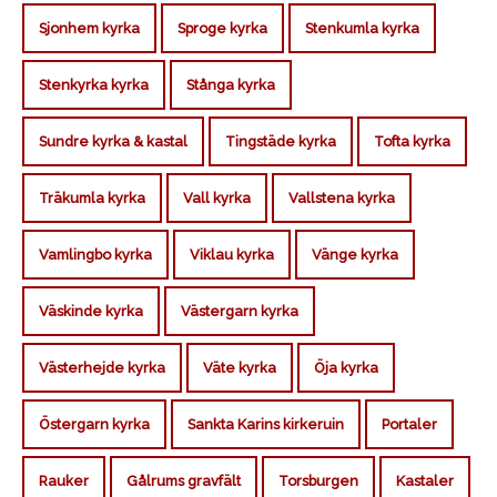
Sjonhem kyrka
Sproge kyrka
Stenkumla kyrka
Stenkyrka kyrka
Stånga kyrka
Sundre kyrka & kastal
Tingstäde kyrka
Tofta kyrka
Träkumla kyrka
Vall kyrka
Vallstena kyrka
Vamlingbo kyrka
Viklau kyrka
Vänge kyrka
Väskinde kyrka
Västergarn kyrka
Västerhejde kyrka
Väte kyrka
Öja kyrka
Östergarn kyrka
Sankta Karins kirkeruin
Portaler
Rauker
Gålrums gravfält
Torsburgen
Kastaler