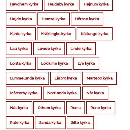
Havdhem kyrka
Hejdeby kyrka
Hejnum kyrka
Hejde kyrka
Hemse kyrka
Hörsne kyrka
Klinte kyrka
Kräklingbo kyrka
Källunge kyrka
Lau kyrka
Levide kyrka
Linde kyrka
Lojsta kyrka
Lokrume kyrka
Lye kyrka
Lummelunda kyrka
Lärbro kyrka
Martebo kyrka
Mästerby kyrka
Norrlanda kyrka
När kyrka
Näs kyrka
Othem kyrka
Roma
Rone kyrka
Rute kyrka
Sanda kyrka
Silte kyrka