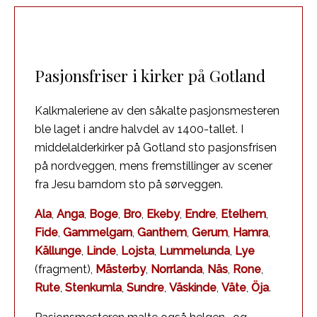
Pasjonsfriser i kirker på Gotland
Kalkmaleriene av den såkalte pasjonsmesteren
ble laget i andre halvdel av 1400-tallet. I
middelalderkirker på Gotland sto pasjonsfrisen
på nordveggen, mens fremstillinger av scener
fra Jesu barndom sto på sørveggen.
Ala
,
Anga
,
Boge
,
Bro
,
Ekeby
,
Endre
,
Etelhem
,
Fide
,
Gammelgarn
,
Ganthem
,
Gerum
,
Hamra
,
Källunge
,
Linde
,
Lojsta
,
Lummelunda
,
Lye
(fragment),
Mästerby
,
Norrlanda
,
Näs
,
Rone
,
Rute
,
Stenkumla
,
Sundre
,
Väskinde
,
Väte
,
Öja
.