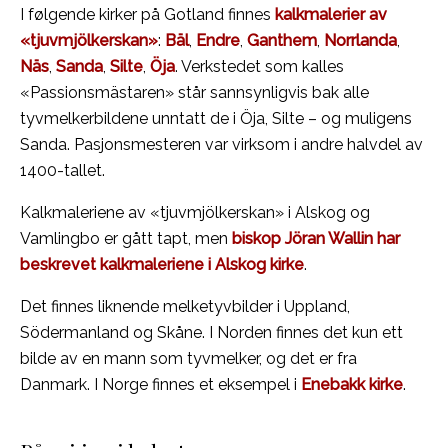
I følgende kirker på Gotland finnes
kalkmalerier av
«tjuvmjölkerskan»
:
Bäl
,
Endre
,
Ganthem
,
Norrlanda
,
Näs
,
Sanda
,
Silte
,
Öja
. Verkstedet som kalles
«Passionsmästaren» står sannsynligvis bak alle
tyvmelkerbildene unntatt de i Öja, Silte – og muligens
Sanda. Pasjonsmesteren var virksom i andre halvdel av
1400-tallet.
Kalkmaleriene av «tjuvmjölkerskan» i Alskog og
Vamlingbo er gått tapt, men
biskop Jöran Wallin har
beskrevet kalkmaleriene i Alskog kirke
.
Det finnes liknende melketyvbilder i Uppland,
Södermanland og Skåne. I Norden finnes det kun ett
bilde av en mann som tyvmelker, og det er fra
Danmark. I Norge finnes et eksempel i
Enebakk kirke
.