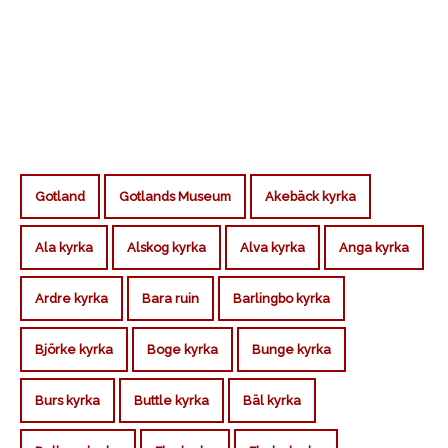
Gotland
Gotlands Museum
Akebäck kyrka
Ala kyrka
Alskog kyrka
Alva kyrka
Anga kyrka
Ardre kyrka
Bara ruin
Barlingbo kyrka
Björke kyrka
Boge kyrka
Bunge kyrka
Burs kyrka
Buttle kyrka
Bäl kyrka