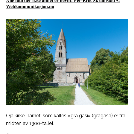
Alle foto der ikke annet er nevnt: Per-Erik Skramstad ©
Webkommunikasjon.no
Öja kirke. Tårnet, som kalles «gra gasi» (grågåsa) er fra
midten av 1300-tallet.