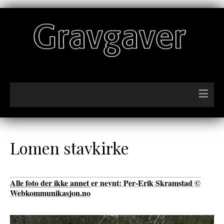
≡
Lomen stavkirke
Alle foto der ikke annet er nevnt: Per-Erik Skramstad ©
Webkommunikasjon.no