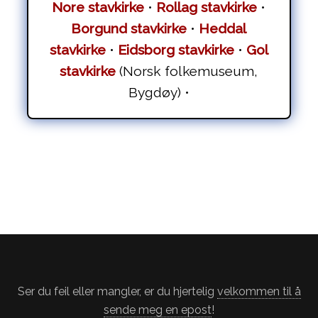
Nore stavkirke
•
Rollag stavkirke
•
Borgund stavkirke
•
Heddal
stavkirke
•
Eidsborg stavkirke
•
Gol
stavkirke
(Norsk folkemuseum,
Bygdøy) •
Ser du feil eller mangler, er du hjertelig
velkommen til å
sende meg en epost
!